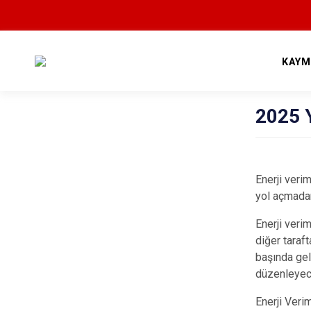
KAYM
2025 Y
Enerji veri
yol açmadan
Enerji verim
diğer taraf
başında gel
düzenleyece
Enerji Verim