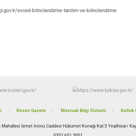
İncesu
rji.gov.tr/evced-bilinclendirme-tanitim-ve-bilinclendirme
Kocasinan
Melikgazi
i
Resmi Gazete
Mevzuat Bilgi Sistemi
Kolluk
is Mahallesi İsmet İnönü Caddesi Hükümet Konağı Kat:3 Yeşilhisar/ Kay
0352 651 3001