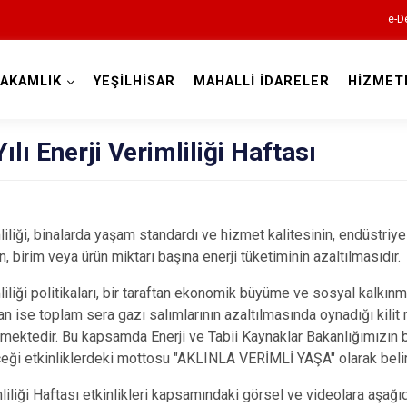
e-D
AKAMLIK
YEŞİLHİSAR
MAHALLİ İDARELER
HİZMET
Kayseri
ılı Enerji Verimliliği Haftası
mliliği, binalarda yaşam standardı ve hizmet kalitesinin, endüstriy
, birim veya ürün miktarı başına enerji tüketiminin azaltılmasıdır.
Akkışla
liliği politikaları, bir taraftan ekonomik büyüme ve sosyal kalkınma
Bünyan
tan ise toplam sera gazı salımlarının azaltılmasında oynadığı kilit
Develi
mektedir. Bu kapsamda Enerji ve Tabii Kaynaklar Bakanlığımızın b
ği etkinliklerdeki mottosu "AKLINLA VERİMLİ YAŞA" olarak belir
Felahiye
Hacılar
liliği Haftası etkinlikleri kapsamındaki görsel ve videolara aşağıd