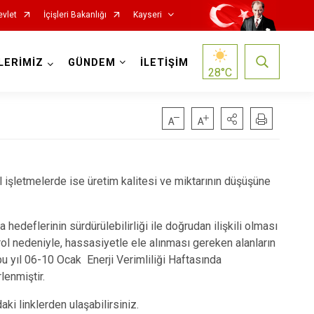
evlet
İçişleri Bakanlığı
Kayseri
LERİMİZ
GÜNDEM
İLETİŞİM
28
°C
el işletmelerde ise üretim kalitesi ve miktarının düşüşüne
Özvatan
 hedeflerinin sürdürülebilirliği ile doğrudan ilişkili olması
Pınarbaşı
 rol nedeniyle, hassasiyetle ele alınması gereken alanların
Sarıoğlan
u yıl 06-10 Ocak Enerji Verimliliği Haftasında
lenmiştir.
Sarız
Talas
aki linklerden ulaşabilirsiniz.