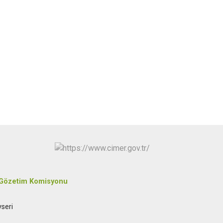
Tomarza
Yahyalı
Yeşilhisar
 Gözetim Komisyonu
seri