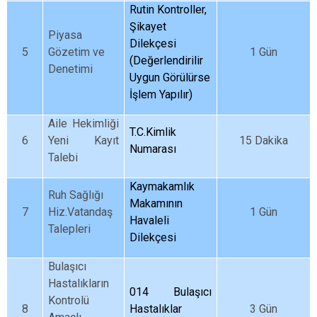
Rutin Kontroller,
Şikayet
Piyasa
Dilekçesi
5
Gözetim ve
1 Gün
(Değerlendirilir
Denetimi
Uygun Görülürse
İşlem Yapılır)
Aile Hekimliği
T.C.Kimlik
6
Yeni Kayıt
15 Dakika
Numarası
Talebi
Kaymakamlık
Ruh Sağlığı
Makamının
7
Hiz.Vatandaş
1 Gün
Havaleli
Talepleri
Dilekçesi
Bulaşıcı
Hastalıkların
014 Bulaşıcı
Kontrolü
8
Hastalıklar
3 Gün