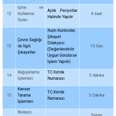
İçme ve
Aylık Periyotlar
12
Kullanma
4 saat
Halinde Yapılır
Suları
Rutin Kontroller,
Şikayet
Çevre Sağlığı
Dilekçesi
13
ile İlgili
15 Gün
(Değerlendirilir
Şikayetler
Uygun Görülürse
İşlem Yapılır)
Bağışıklama
T.C.Kimlik
14
5 dakika
İşlemleri
Numarası
Kanser
T.C.Kimlik
15
Tarama
5 Dakika
Numarası
İşlemleri
Bulaşıcı
Salgın