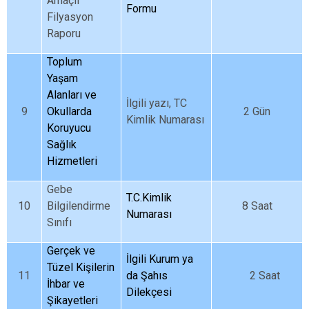
Amaçlı
Formu
Filyasyon
Raporu
Toplum
Yaşam
Alanları ve
İlgili yazı, TC
9
Okullarda
2 Gün
Kimlik Numarası
Koruyucu
Sağlık
Hizmetleri
Gebe
T.C.Kimlik
10
Bilgilendirme
8 Saat
Numarası
Sınıfı
Gerçek ve
İlgili Kurum ya
Tüzel Kişilerin
11
da Şahıs
2 Saat
İhbar ve
Dilekçesi
Şikayetleri