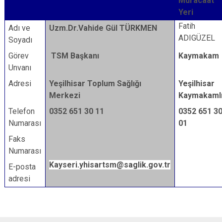
Müracaat
Yeri
Fatih
Adı ve
Uzm.Dr.Vahide Gül TÜRKMEN
ADIGÜZEL
Soyadı
Görev
TSM Başkanı
Kaymakam
Unvanı
Adresi
Yeşilhisar Toplum Sağlığı
Yeşilhisar
Merkezi
Kaymakamlı
Telefon
0352 651 30 11
0352 651 3
Numarası
01
Faks
Numarası
Kayseri.yhisartsm
@saglik.gov.tr
E-posta
adresi