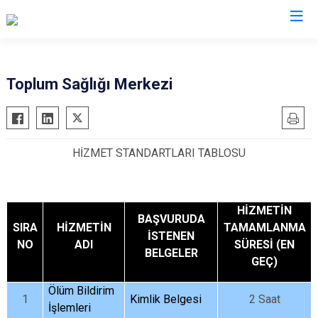
Kayseri
Toplum Sağlığı Merkezi
Akkışla
Özvatan
Bünyan
Pınarbaşı
HİZMET STANDARTLARI TABLOSU
Develi
Sarıoğlan
Felahiye
Sarız
Hacılar
Talas
HİZMETİN
BAŞVURUDA
İncesu
Tomarza
SIRA
HİZMETİN
TAMAMLANMA
İSTENEN
Kocasinan
Yahyalı
NO
ADI
SÜRESİ (EN
BELGELER
GEÇ)
Melikgazi
Yeşilhisar
Ölüm Bildirim
1
Kimlik Belgesi
2 Saat
İşlemleri