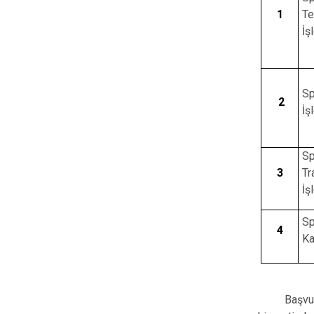
1
Te
İş
S
2
İş
Sp
3
Tr
İş
Sp
4
Ka
Başvu