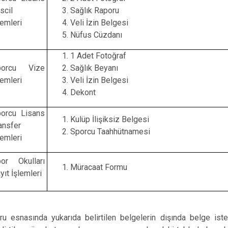
İncesu
scil
Sağlık Raporu
lemleri
Veli İzin Belgesi
Kocasinan
Nüfus Cüzdanı
Melikgazi
1 Adet Fotoğraf
porcu Vize
Sağlık Beyanı
lemleri
Veli İzin Belgesi
Dekont
orcu Lisans
Kulüp İlişiksiz Belgesi
ansfer
Sporcu Taahhütnamesi
lemleri
or Okulları
Müracaat Formu
yıt İşlemleri
ru esnasında yukarıda belirtilen belgelerin dışında belge is