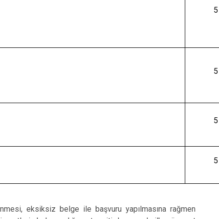
Tomarza
5
Yahyalı
Yeşilhisar
5
5
5
tenmesi, eksiksiz belge ile başvuru yapılmasına rağmen