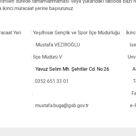
elirtilen sürede tamamlanmaması veya yukarıdaki tabloda bazı h
a ikinci müracaat yerine başvurunuz.
üracaat Yeri : Yeşilhisar Gençlik ve Spor İlçe Müdürlüğü İk
sim :
Mustafa VEZİROĞLU
İsi
van : İlçe Müdürü V.
dres :
Yavuz Selim Mh. Şehitler Cd. No:26
Ad
el. : 0352 651 33 01 
Faks : Fak
ta : mustafa.buga@gsb.gov.tr 