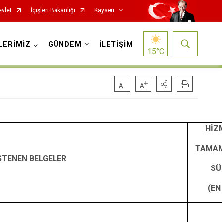
evlet
İçişleri Bakanlığı
Kayseri
LERİMİZ
GÜNDEM
İLETİŞİM
15
°C
HİZ
Özvatan
TAMA
STENEN BELGELER
Pınarbaşı
SÜ
Sarıoğlan
(EN
Sarız
Talas