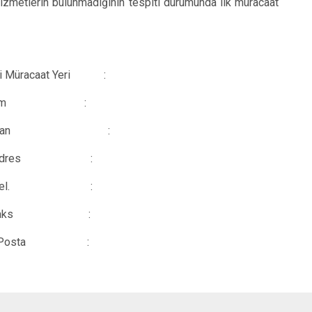
izmetlerin bulunmadığının tespiti durumunda ilk müracaat
inci Müracaat Yeri :
m :
 Ünvan :
res :
Tel. :
s :
e-Posta :