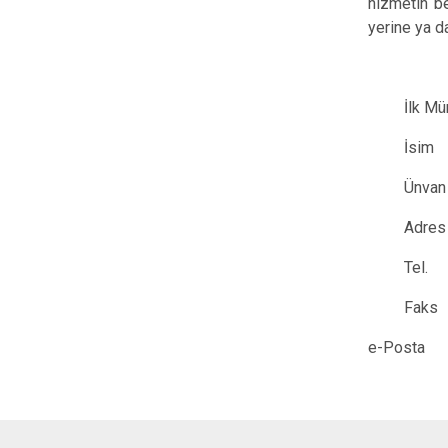
hizmetin b
yerine ya d
İlk M
İ
Ün
A
T
e-Pos