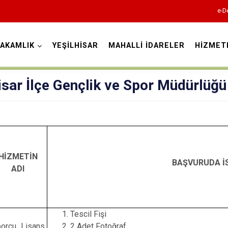
e-D
AKAMLIK
YEŞİLHİSAR
MAHALLİ İDARELER
HİZMET
Kayseri
isar İlçe Gençlik ve Spor Müdürlüğü
Akkışla
HİZMETİN
BAŞVURUDA İ
Bünyan
ADI
Develi
Felahiye
Tescil Fişi
Hacılar
orcu Lisans
2 Adet Fotoğraf